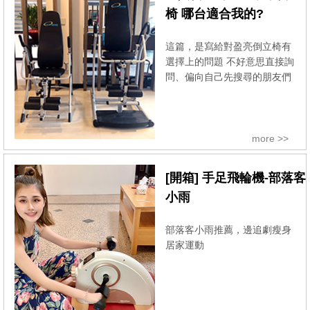
椅 哪台適合我的?
這篇，是寫給對盈亮倒立椅有
選擇上的問題 不好意思直接詢
問、偏向自己先搜尋的朋友們
more >>
[開箱] 手足飛輪機-部落客
小雨
部落客小雨推薦，邊追劇瘦身
居家運動