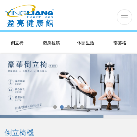
切
换
导
航
倒立椅
塑身拉筋
休閒生活
部落格
倒立椅機