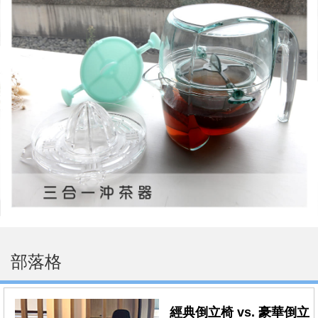
部落格
經典倒立椅 vs. 豪華倒立