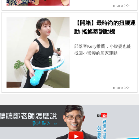
more >>
【開箱】最時尚的扭腰運
動-搖搖塑韻動機
部落客Kelly推薦，小腹婆也能
找回小蠻腰的居家運動
more >>