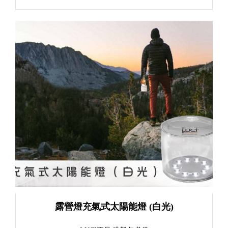
露營燈充氣式太陽能燈 (白光)