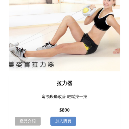
拉力器
肩頸痠痛改善 輕鬆拉一拉
$890
產品介紹
加入購買