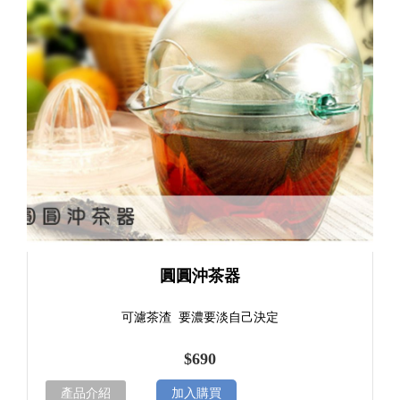
圓圓沖茶器
可濾茶渣 要濃要淡自己決定
$690
產品介紹
加入購買