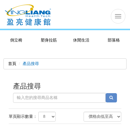
切
换
导
航
倒立椅
塑身拉筋
休閒生活
部落格
首頁
產品搜尋
產品搜尋
單頁顯示數量：