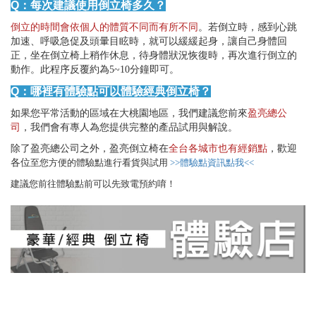
Q：每次建議使用倒立椅多久？
倒立的時間會依個人的體質不同而有所不同
。若倒立時，感到心跳
加速、呼吸急促及頭暈目眩時，就可以緩緩起身，讓自己身體回
正，坐在倒立椅上稍作休息，待身體狀況恢復時，再次進行倒立的
動作。此程序反覆約為5~10分鐘即可。
Q：哪裡有體驗點可以體驗經典倒立椅？
如果您平常活動的區域在大桃園地區，我們建議您前來
盈亮總公
司
，我們會有專人為您提供完整的產品試用與解說。
除了盈亮總公司之外，盈亮倒立椅在
全台各城市也有經銷點
，歡迎
各位
至您方便的體驗點進行看貨與試用
>>體驗點資訊點我<<
建議您前往體驗點前可以先致電預約唷！