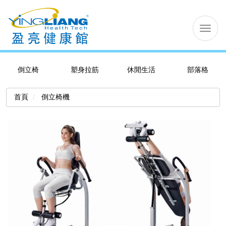
切
换
导
航
倒立椅
塑身拉筋
休閒生活
部落格
首頁
倒立椅機