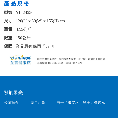
產 品 規 格
型號 :
YL-24520
尺寸 :
120(L) x 69(W) x 155(H) cm
重量 :
32.5公斤
限重 :
150公斤
保固 :
業界最強保固『5』年
關於盈亮
公司簡介
歷年紀事
白手足機展示
黑手足機展示