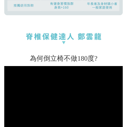
為何倒立椅不做180度?