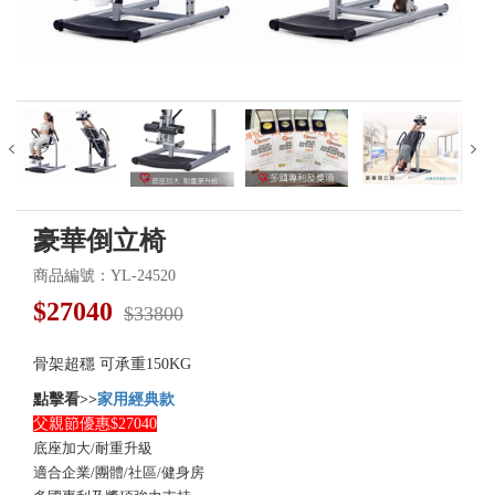
豪華倒立椅
商品編號：YL-24520
$
27040
$33800
骨架超穩 可承重150KG
點擊看>>
家用經典款
父親節優惠$27040
底座加大/耐重升級
適合企業/團體/社區/健身房