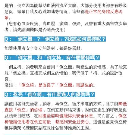
是的，倒立因為能幫助血液回流至大腦。大部分使用者都會有呼吸
急促、頭暈目眩及心跳加速等情況，這些都
是正常的身體反應現
象
。
（患有心血管疾病、高血壓、癲癇、孕婦、及曾有重大傷害或疾病
者，請先諮詢醫師是否適合使用）
Q：「倒立機」?「倒立椅」?我該如何選擇呢？
能讓使用者安全倒立的器材，都是好器材。
Q：「倒立機」和「倒立椅」有什麼關係嗎？
「倒立椅」的發明來自使用「倒立機」時產生的恐懼感，為了能克
服「倒立機」直接完成倒立的懼怕，我們做了「椅」式的設計改
良。
沒錯，
「倒立椅」是改良了「倒立機」而誕生的
。
Q：盈亮「倒立椅」有什麼過人的優勢嗎？
讓使用者能先坐著，躺著，再倒立。循序漸進的方式，除了能
降低
直接「倒立」的恐懼
，在倒立動作結束後，因倒立產生的呼吸急促
及頭暈目眩感，在
回復坐姿時也能得到安全休息
。簡而言之，
倒立
椅能讓使用者在倒立前後，都感到安全且安心
。這也是盈亮倒立椅
獲得前榮民總醫院副院長徐弘醫師推薦的主因。