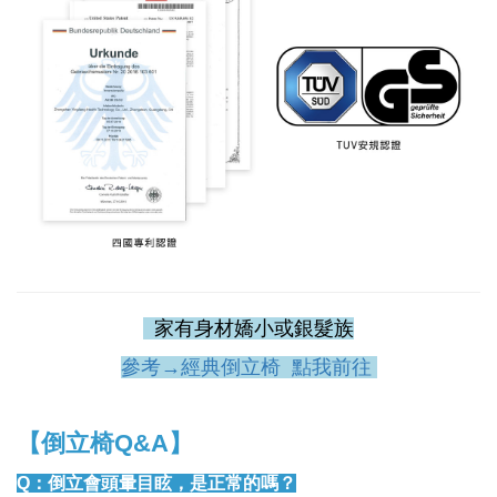
家有身材嬌小或銀髮族
參考→經典倒立椅 點我前往
【倒立椅Q&A】
Q：倒立會頭暈目眩，是正常的嗎？