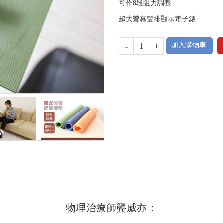
可作8段阻力調整
超大螢幕雙排顯示電子錶
-
+
加入購物車
物理治療師龔威亦：