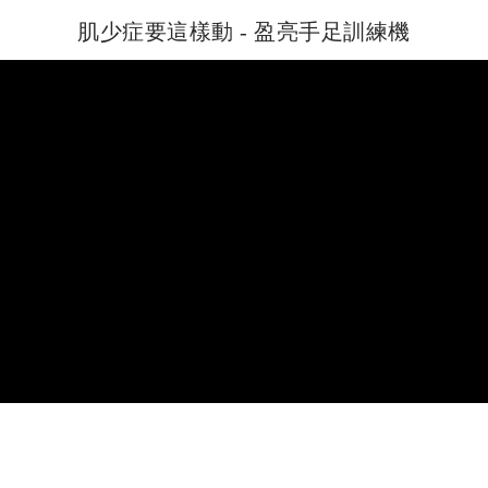
肌少症要這樣動 - 盈亮手足訓練機