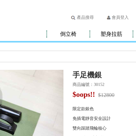
產品搜尋
會員登入
倒立椅
塑身拉筋
手足機銀
商品編號：30152
$
oops!!
$12800
限定款銀色
免插電靜音安全設計
雙向踩踏飛輪核心