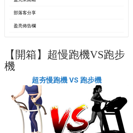
部落客分享
盈亮佈告欄
【開箱】超慢跑機VS跑步
機
超夯慢跑機 VS 跑步機