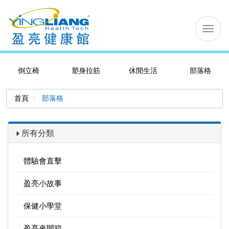
切
换
导
航
倒立椅
塑身拉筋
休閒生活
部落格
首頁
部落格
所有分類
體驗會直擊
盈亮小故事
保健小學堂
盈亮來開箱