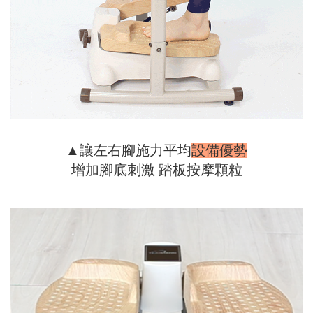
▲
讓左右腳施力平均
設備優勢
增加腳底刺激
踏板按摩顆粒