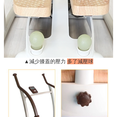
▲減少膝蓋的壓力
多了
減壓球