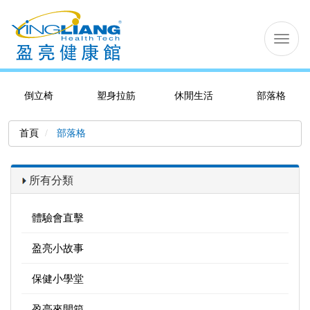
切
换
导
航
倒立椅
塑身拉筋
休閒生活
部落格
首頁
部落格
所有分類
體驗會直擊
盈亮小故事
保健小學堂
盈亮來開箱