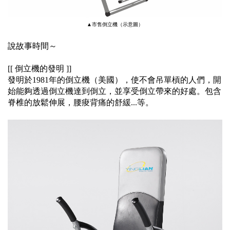
▲市售倒立機（示意圖）
說故事時間～
[[ 倒立機的發明 ]]
發明於1981年的倒立機（美國），
使不會吊單槓的人們，
開
始能夠透過倒立機達到倒立，並享受倒立帶來的好處。
包含
脊椎的放鬆伸展，腰痠背痛的舒緩...等。