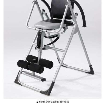
▲盈亮健寶倒立椅初出廠的模樣