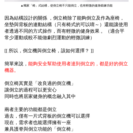
▲獨家「椅」式結構，使倒立椅不只能倒立，也有輕微的健身鍛鍊功能
因為結構設計的關係 ，
倒立椅除了能夠倒立及作為座椅，
坐墊與背板的連動結構（只有椅式的可以唷～）
還能讓使用
者透過不同的方式操作，而有輕微的健身效果 。
（適合平
常少運動或較不能做劇烈運動的輕微訓練）
[[ 所以，倒立機與倒立椅，該如何選擇？ ]]
簡單來說，
能夠安全幫助使用者達到倒立的，都是好的倒立
機器。
倒立椅其實是「改良過的倒立機」
讓倒立的過程可以更安心
同時也將居家健身的概念融入其中
兩者主要的功能都是倒立
過去，僅有一片式背板的倒立機可以選擇
現在，需求者也能選擇擁有一座
兼具護脊與倒立功能的「倒立椅」