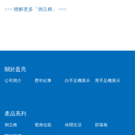
>>> 暸解更多「倒立椅」 <<<
關於盈亮
公司簡介
歷年紀事
白手足機展示
黑手足機展示
產品系列
倒立椅
塑身拉筋
休閒生活
部落格