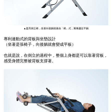
▲盈亮倒立椅，坐著向後躺就會由「椅」式，漸漸趨近平躺
專利連動式的背板與坐墊設計
（坐著是張椅子，向後躺就會變成平板）
也就是說，在倒立的過程中，
整個上身都是可以靠著背板，
感受身體完整被背板支撐著。