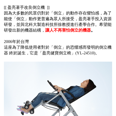
[[ 盈亮著手改良倒立機 ]]
因為大多數的民眾仍對於「倒立」的動作存在懼怕感，
為了
能使「倒立」動作更普遍為眾人所接受，
盈亮著手投入資源
研發，
並與北科大製造科技所徐教授進行產學合作。
希望能
研發出新的機器結構，
讓人不再害怕倒立的機器
。
2006年於台灣
這座為了降低使用者對於「倒立」的恐懼感而發明的倒立機
器
終於誕生，它是「盈亮健寶倒立椅」(YL-24510)。