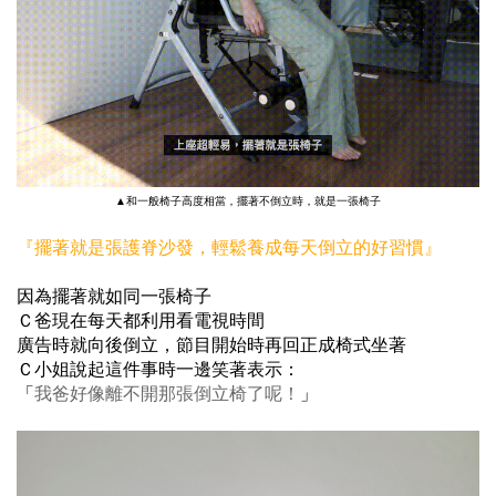
▲和一般椅子高度相當，擺著不倒立時，就是一張椅子
『擺著就是張護脊沙發，輕鬆養成每天倒立的好習慣』
因為擺著就如同一張椅子
Ｃ爸現在每天都利用看電視時間
廣告時就向後倒立，節目開始時再回正成椅式坐著
Ｃ小姐說起這件事時一邊笑著表示：
「
我爸好像離不開那張倒立椅了呢！
」