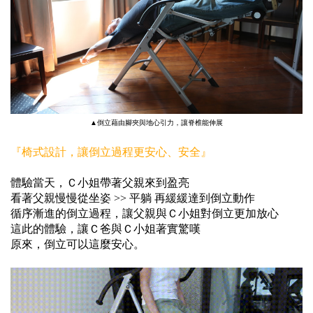
▲倒立藉由腳夾與地心引力，讓脊椎能伸展
『椅式設計，讓倒立過程更安心、安全』
體驗當天，Ｃ小姐帶著父親來到盈亮
看著父親慢慢從坐姿 >> 平躺 再緩緩達到倒立動作
循序漸進的倒立過程，讓父親與Ｃ小姐對倒立更加放心
這此的體驗，讓Ｃ爸與Ｃ小姐著實驚嘆
原來，倒立可以這麼安心。