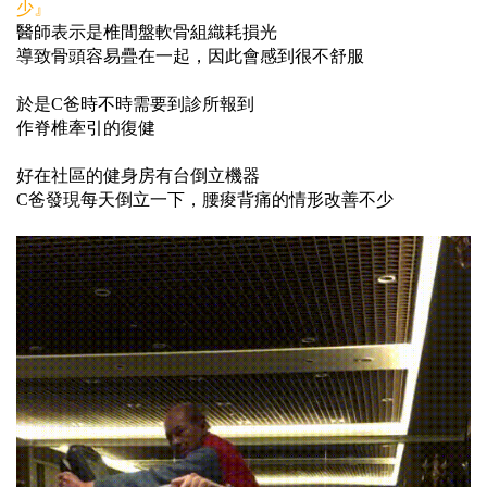
少』
醫師表示是椎間盤軟骨組織耗損光
導致骨頭容易疊在一起，因此會感到很不舒服
於是C爸時不時需要到診所報到
作脊椎牽引的復健
好在社區的健身房有台倒立機器
C爸發現每天倒立一下，腰痠背痛的情形改善不少