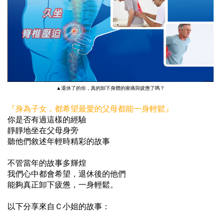
▲退休了的你，真的卸下身體的痠痛與疲憊了嗎？
『身為子女，都希望最愛的父母都能一身輕鬆』
你是否有過這樣的經驗
靜靜地坐在父母身旁
聽他們敘述年輕時精彩的故事
不管當年的故事多輝煌
我們心中都會希望，退休後的他們
能夠真正卸下疲憊，一身輕鬆。
以下分享來自Ｃ小姐的故事：