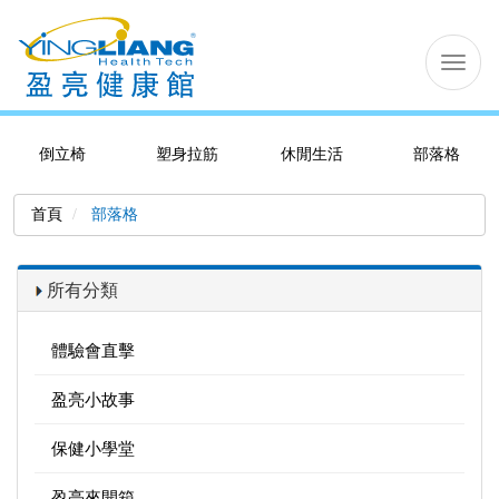
切
换
导
航
倒立椅
塑身拉筋
休閒生活
部落格
首頁
部落格
所有分類
體驗會直擊
盈亮小故事
保健小學堂
盈亮來開箱