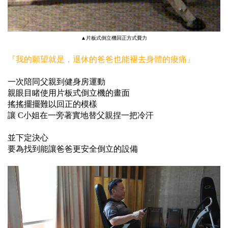
▲片板式倒立機回正方式費力
『我的願望就是，退休的爸爸也能褪去身體的痠痛』
一次陪同父親到健身房運動
親眼目睹使用片板式倒立機的畫面
搖搖擺擺難以回正的模樣
讓 C小姐在一旁著實地替父親捏一把冷汗
並下定決心
要為找到能讓爸爸更安全倒立的設備